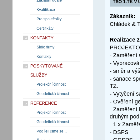
Základní údaje
TSO 1.TK V 
Kvalifikace
Zákazník:
Pro společníky
Chládek & Ti
Certifikáty
KONTAKTY
Realizace 
PROJEKTO
Sídlo firmy
- Zaměření 
Kontakty
- Vypracová
POSKYTOVANÉ
- směr a výš
SLUŽBY
- sanace sp
Projekční činnost
TZ.
- Vytyčení 
Geodetická činnost
- Ověření g
REFERENCE
- Zaměření 
Projekční činnost
druhým podb
Geodetická činnost
- 1 x Zaměře
- DSPS
Podíleli jsme se ...
- GDSPS