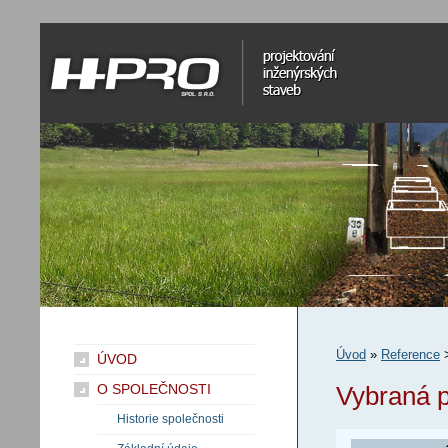
H-Pro spol. s r.o.
projektování inženýrských staveb
Úvod
»
Reference
ÚVOD
O SPOLEČNOSTI
Vybraná p
Historie společnosti