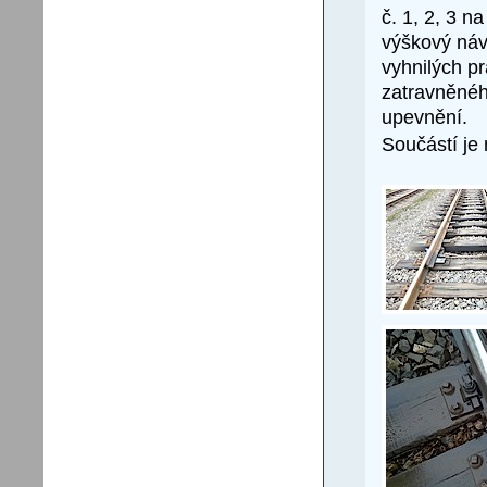
č. 1, 2, 3 
výškový náv
vyhnilých p
zatravněnéh
upevnění.
Součástí je