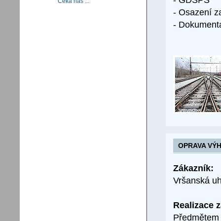
Čeká nás ...
- Osazení za
- Dokumenta
OPRAVA VÝH
Zákazník:
Vršanská uh
Realizace 
Předmětem p