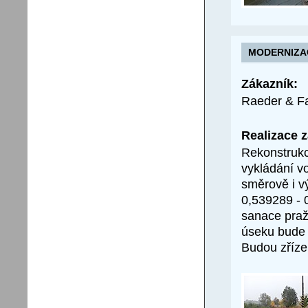
MODERNIZA
Zákazník:
Raeder & Fa
Realizace 
Rekonstrukce
vykládání vo
směrově i v
0,539289 - 
sanace praž
úseku bude 
Budou zříze