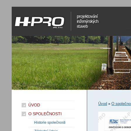
H-Pro spol. s r.o.
projektování inženýrských staveb
Úvod
»
O společno
ÚVOD
O SPOLEČNOSTI
Historie společnosti