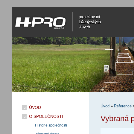
H-Pro spol. s r.o.
projektování inženýrských staveb
Úvod
»
Reference
ÚVOD
O SPOLEČNOSTI
Vybraná p
Historie společnosti