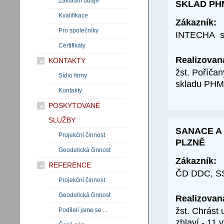
Základní údaje
SKLAD PH
Kvalifikace
Zákazník:
Pro společníky
INTECHA spo
Certifikáty
Realizovan
KONTAKTY
žst. Poříčan
Sídlo firmy
skladu PHM
Kontakty
POSKYTOVANÉ
SLUŽBY
SANACE A 
Projekční činnost
PLZNĚ
Geodetická činnost
Zákazník:
REFERENCE
ČD DDC, SS
Projekční činnost
Geodetická činnost
Realizovan
žst. Chrást
Podíleli jsme se ...
zhlaví - 11 