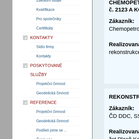
Základní údaje
CHEMOPET
č. 2123 A 
Kvalifikace
Pro společníky
Zákazník:
Chemopetrol
Certifikáty
KONTAKTY
Realizovan
Sídlo firmy
rekonstrukc
Kontakty
POSKYTOVANÉ
SLUŽBY
Projekční činnost
Geodetická činnost
REKONSTR
REFERENCE
Zákazník:
Projekční činnost
ČD DDC, SS
Geodetická činnost
Podíleli jsme se ...
Realizovan