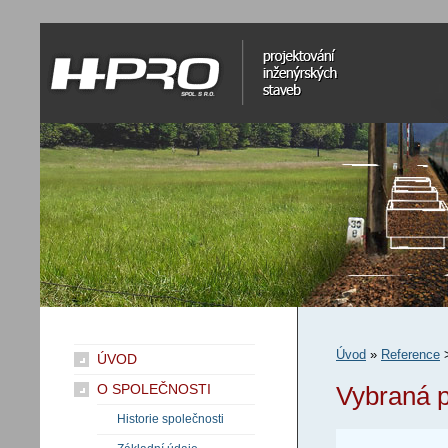
H-Pro spol. s r.o.
projektování inženýrských staveb
Úvod
»
Reference
ÚVOD
O SPOLEČNOSTI
Vybraná p
Historie společnosti